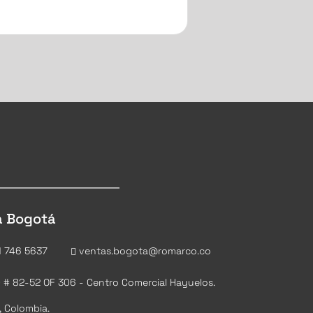
a Bogotá
 746 5637
ventas.bogota@romarco.co
0 # 82-52 OF 306 - Centro Comercial Hayuelos.
 Colombia.