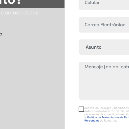
s que necesitas
Acepto los Términos y Condicione
autorizo el tratamiento de mis da
personales de acuerdo a lo estab
la
Pólitica de Tratamientos de Da
Personales
de Romarco.