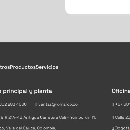
tros
Productos
Servicios
 principal y planta
Oficin
602 283 4000
ventas@romarco.co
+57 601
 9 # 21A-46 Antigua Carretera Cali - Yumbo km 11.
Calle 2
, Valle del Cauca, Colombia.
Bogotá,