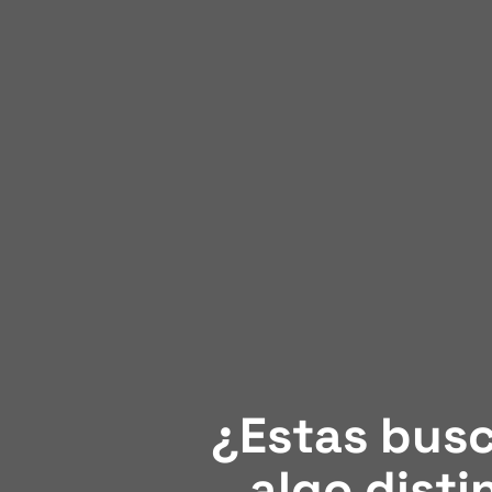
¿Estas bus
algo disti