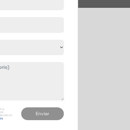
s y
tos
lecido en
tos