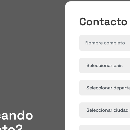
Contacto
cando
nto?