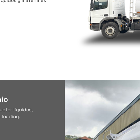
líquidos y materiales
nio
ctor líquidos,
 loading.