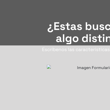
¿Estas bus
algo disti
Escríbenos las característica