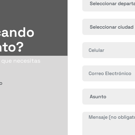
cando
nto?
s que necesitas