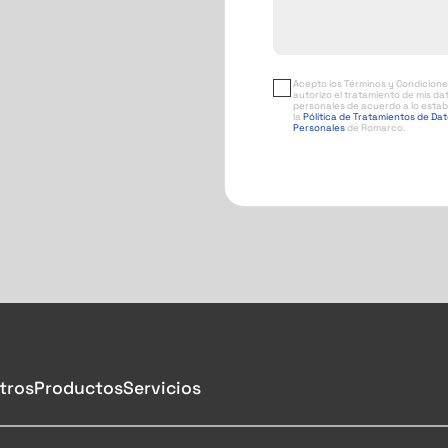
Acepto los Términos y Condicione
autorizo el tratamiento de mis da
personales de acuerdo a lo estab
la
Pólitica de Tratamientos de Da
Personales
de Romarco.
tros
Productos
Servicios