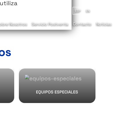
tiliza
ESP
EN
obre Nosotros
Servicio Postventa
Contacto
Noticias
os
EQUIPOS ESPECIALES