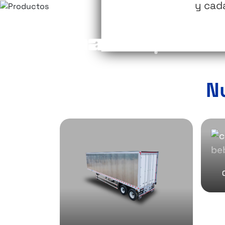
y cad
N