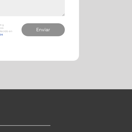
s y
tos
lecido en
tos