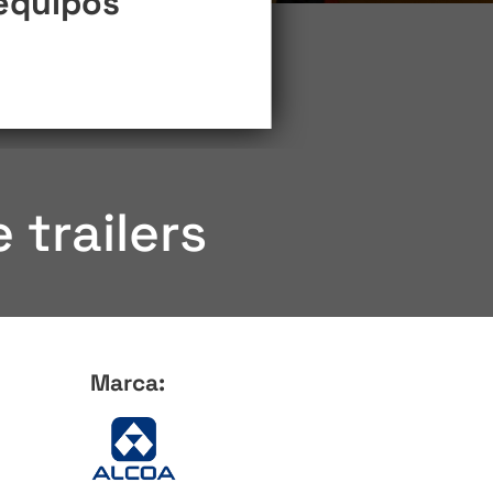
 equipos
 trailers
Marca: