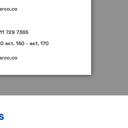
rco.co
11 729 7365
ext. 140 - ext. 170
rco.co
s