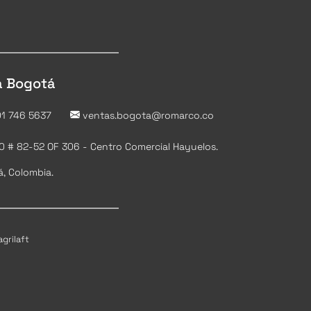
a Bogotá
1 746 5637
ventas.bogota@romarco.co
20 # 82-52 OF 306 - Centro Comercial Hayuelos.
, Colombia.
grilaft