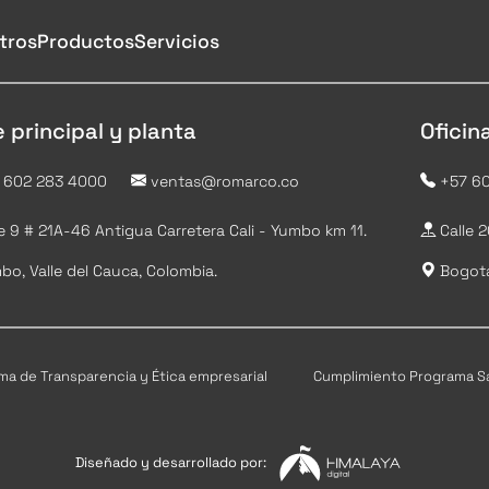
tros
Productos
Servicios
 principal y planta
Oficin
 602 283 4000
ventas@romarco.co
+57 60
e 9 # 21A-46 Antigua Carretera Cali - Yumbo km 11.
Calle 
o, Valle del Cauca, Colombia.
Bogotá
a de Transparencia y Ética empresarial
Cumplimiento Programa Sa
Diseñado y desarrollado por: