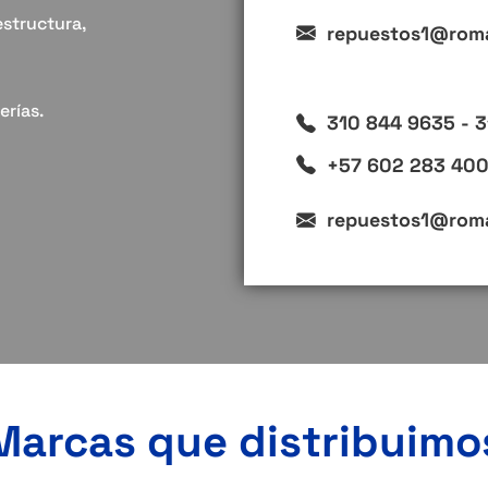
estructura,
repuestos1@roma
erías.
310 844 9635 - 3
+57 602 283 4000 
repuestos1@roma
Marcas que distribuimo